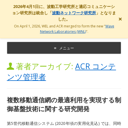
2026年4月1日に、波動工学研究所と適応コミュニケーシ
ョン研究所は統合し「
波動ネットワーク研究所
」となりま
×
した。
On April 1, 2026, WEL and ACR merged to form the new "
Wave
Network Laboratories (WNL)
".
ATR ACR
Welcome to ATR ACR web site!
メニュー
コ
ン
著者アーカイブ:
ACR コンテ
テ
ン
ツ
ンツ管理者
に
移
動
す
る
複数移動通信網の最適利用を実現する制
御基盤技術に関する研究開発
第5世代移動通信システム (2020年頃の実用化見込) では、同時